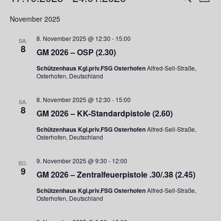
Liste
Ansi
Suche
Datum
Navi
November 2025
und
wählen.
Ansichte
8. November 2025 @ 12:30
-
15:00
SA.
Navigati
8
GM 2026 – OSP (2.30)
Schützenhaus Kgl.priv.FSG Osterhofen
Alfred-Sell-Straße,
Osterhofen, Deutschland
8. November 2025 @ 12:30
-
15:00
SA.
8
GM 2026 – KK-Standardpistole (2.60)
Schützenhaus Kgl.priv.FSG Osterhofen
Alfred-Sell-Straße,
Osterhofen, Deutschland
9. November 2025 @ 9:30
-
12:00
SO.
9
GM 2026 – Zentralfeuerpistole .30/.38 (2.45)
Schützenhaus Kgl.priv.FSG Osterhofen
Alfred-Sell-Straße,
Osterhofen, Deutschland