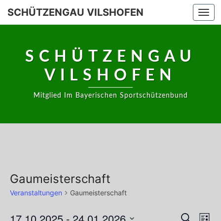
Skip
SCHÜTZENGAU VILSHOFEN
Togg
to
navi
content
SCHÜTZENGAU
VILSHOFEN
Mitglied Im Bayerischen Sportschützenbund
Gaumeisterschaft
Veranstaltungen
Gaumeisterschaft
Veranstaltungen
17.10.2025
 - 
24.01.2026
Vera
Veransta
Suche