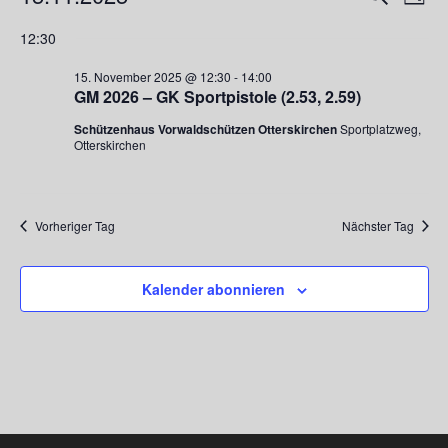
Tag
Ansi
für
Suche
Datum
Navi
12:30
15.
und
wählen.
November
Ansichte
15. November 2025 @ 12:30
-
14:00
2025
GM 2026 – GK Sportpistole (2.53, 2.59)
Navigati
Schützenhaus Vorwaldschützen Otterskirchen
Sportplatzweg,
Otterskirchen
Vorheriger Tag
Nächster Tag
Kalender abonnieren