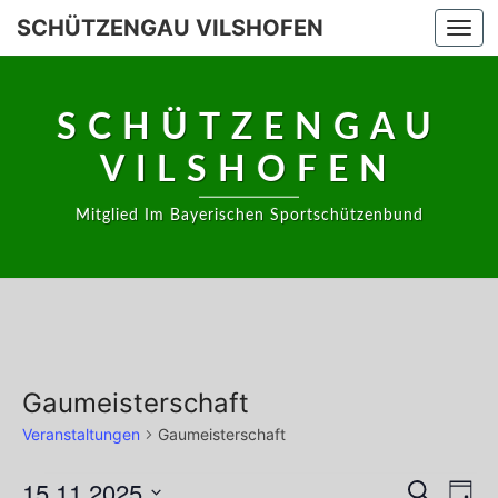
Skip
SCHÜTZENGAU VILSHOFEN
Togg
to
navi
content
SCHÜTZENGAU
VILSHOFEN
Mitglied Im Bayerischen Sportschützenbund
Gaumeisterschaft
Veranstaltungen
Gaumeisterschaft
Veranstaltungen
15.11.2025
Vera
Veransta
Suche