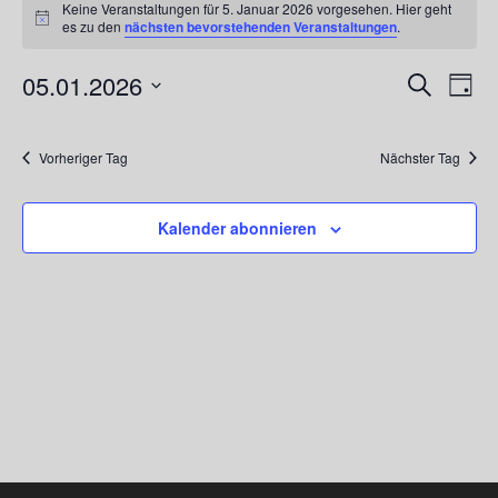
Keine Veranstaltungen für 5. Januar 2026 vorgesehen. Hier geht
für
Hinweis
es zu den
nächsten bevorstehenden Veranstaltungen
.
5.
Januar
05.01.2026
Vera
Veransta
Suche
Tag
2026
Ansi
Suche
Datum
Navi
und
wählen.
Vorheriger Tag
Nächster Tag
Ansichte
Navigati
Kalender abonnieren