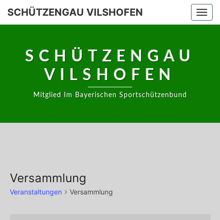
Skip
SCHÜTZENGAU VILSHOFEN
Togg
to
navi
content
SCHÜTZENGAU
VILSHOFEN
Mitglied Im Bayerischen Sportschützenbund
Versammlung
Veranstaltungen
Versammlung
Veranstaltungen