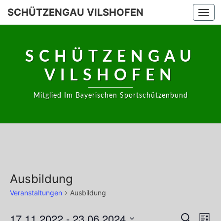
Skip
SCHÜTZENGAU VILSHOFEN
Togg
to
navi
content
SCHÜTZENGAU
VILSHOFEN
Mitglied Im Bayerischen Sportschützenbund
Ausbildung
Veranstaltungen
Ausbildung
Veranstaltungen
17.11.2022
 - 
23.06.2024
Vera
Veransta
Suche