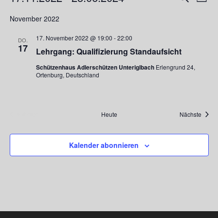
Liste
Ansi
Suche
Datum
Navi
November 2022
und
wählen.
Ansichte
17. November 2022 @ 19:00
-
22:00
DO.
Navigati
17
Lehrgang: Qualifizierung Standaufsicht
Schützenhaus Adlerschützen Unteriglbach
Erlengrund 24,
Ortenburg, Deutschland
Veran
Heute
Nächste
Vorherige
Veranstaltungen
Kalender abonnieren