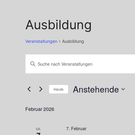
Ausbildung
Veranstaltungen
Ausbildung
Veranstaltungen
Veranstaltungen
Bitte
Suche
Schlüsselwort
und
eingeben.
Anstehende
Suche
Heute
Ansichten,
nach
Datum
Navigation
Veranstaltungen
wählen.
Februar 2026
Schlüsselwort.
7. Februar
SA.