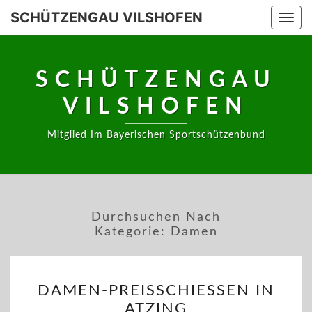
Skip
SCHÜTZENGAU VILSHOFEN
Togg
to
navi
content
SCHÜTZENGAU
VILSHOFEN
Mitglied Im Bayerischen Sportschützenbund
Durchsuchen Nach
Kategorie:
Damen
DAMEN-
DAMEN-PREISSCHIESSEN IN A
PREISSCHIESSEN I
TZING