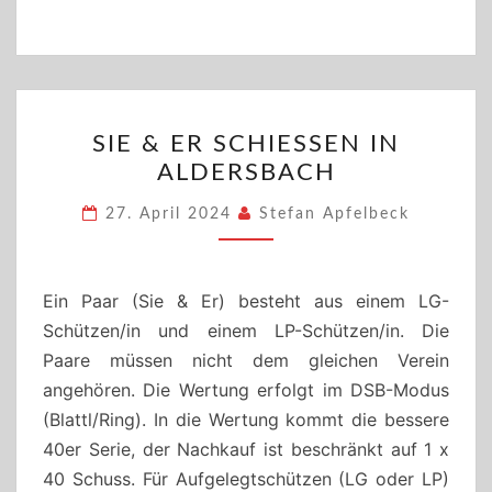
SIE
SIE & ER SCHIESSEN IN A
&
LDERSBACH
ER
SCHIESSEN I
27. April 2024
Stefan Apfelbeck
N A
LDERSBACH
Ein Paar (Sie & Er) besteht aus einem LG-
Schützen/in und einem LP-Schützen/in. Die
Paare müssen nicht dem gleichen Verein
angehören. Die Wertung erfolgt im DSB-Modus
(Blattl/Ring). In die Wertung kommt die bessere
40er Serie, der Nachkauf ist beschränkt auf 1 x
40 Schuss. Für Aufgelegtschützen (LG oder LP)