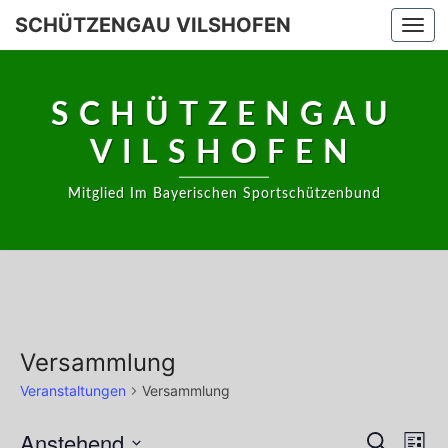
Skip
SCHÜTZENGAU VILSHOFEN
Togg
to
navi
content
SCHÜTZENGAU
VILSHOFEN
Mitglied Im Bayerischen Sportschützenbund
Versammlung
Veranstaltungen
Versammlung
Veranstaltungen
Anstehend
Vera
Veransta
Suche