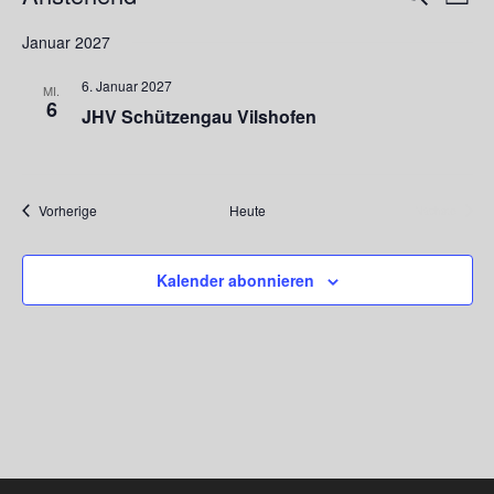
Liste
Ansi
Suche
Datum
Navi
Januar 2027
und
wählen.
Ansichte
6. Januar 2027
MI.
Navigati
6
JHV Schützengau Vilshofen
Veranstaltungen
Vorherige
Heute
Nächste
Veranstalt
Kalender abonnieren