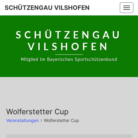
Skip
SCHÜTZENGAU VILSHOFEN
Togg
to
navi
content
SCHÜTZENGAU
VILSHOFEN
Mitglied Im Bayerischen Sportschützenbund
Wolferstetter Cup
Veranstaltungen
Wolferstetter Cup
Veranstaltungen