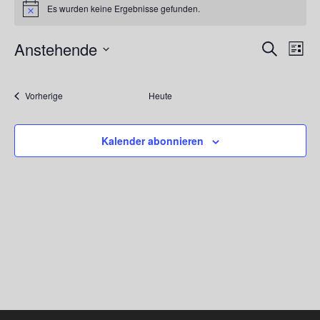
Es wurden keine Ergebnisse gefunden.
Hinweis
Anstehende
Vera
Veransta
Suche
Liste
Ansi
Suche
Datum
Navi
und
wählen.
Veranstaltungen
Vorherige
Heute
Nächste
Ansichte
Veranstalt
Navigati
Kalender abonnieren