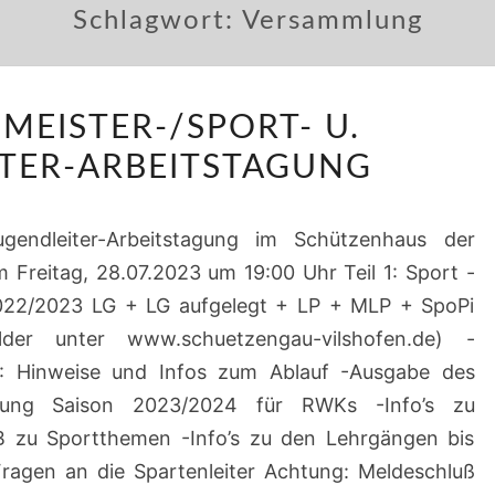
Schlagwort:
Versammlung
SCHÜTZENMEISTER-/SPORT-
MEISTER-/SPORT- U.
U.
TER-ARBEITSTAGUNG
JUGENDLEITER-
ARBEITSTAGUNG
ugendleiter-Arbeitstagung im Schützenhaus der
Freitag, 28.07.2023 um 19:00 Uhr Teil 1: Sport -
22/2023 LG + LG aufgelegt + LP + MLP + SpoPi
lder unter www.schuetzengau-vilshofen.de) -
 Hinweise und Infos zum Ablauf -Ausgabe des
ilung Saison 2023/2024 für RWKs -Info’s zu
B zu Sportthemen -Info’s zu den Lehrgängen bis
agen an die Spartenleiter Achtung: Meldeschluß