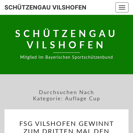
Skip
SCHÜTZENGAU VILSHOFEN
Togg
to
navi
content
SCHÜTZENGAU
VILSHOFEN
Mitglied Im Bayerischen Sportschützenbund
Durchsuchen Nach
Kategorie:
Auflage Cup
FSG
FSG VILSHOFEN GEWINNT
VILSHOFEN
ZUM DRITTEN MAL DEN