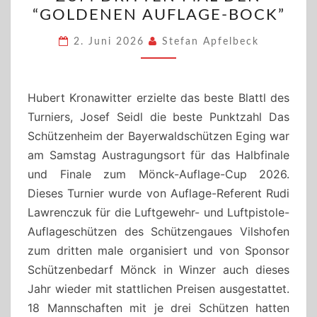
GEWINNT
“GOLDENEN AUFLAGE-BOCK”
ZUM
DRITTEN
2. Juni 2026
Stefan Apfelbeck
MAL
DEN
“GOLDENEN
Hubert Kronawitter erzielte das beste Blattl des
AUFLAGE-
Turniers, Josef Seidl die beste Punktzahl Das
BOCK”
Schützenheim der Bayerwaldschützen Eging war
am Samstag Austragungsort für das Halbfinale
und Finale zum Mönck-Auflage-Cup 2026.
Dieses Turnier wurde von Auflage-Referent Rudi
Lawrenczuk für die Luftgewehr- und Luftpistole-
Auflageschützen des Schützengaues Vilshofen
zum dritten male organisiert und von Sponsor
Schützenbedarf Mönck in Winzer auch dieses
Jahr wieder mit stattlichen Preisen ausgestattet.
18 Mannschaften mit je drei Schützen hatten