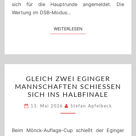
sich für die Hauptrunde angemeldet. Die
Wertung im DSB-Modus…
WEITERLESEN
WEITERLESEN
GLEICH
GLEICH ZWEI EGINGER
ZWEI
MANNSCHAFTEN SCHIESSEN S
EGINGER
ICH INS HALBFINALE
MANNSCHAFTEN
SCHIESSEN S
13. Mai 2026
Stefan Apfelbeck
ICH I
NS H
ALBFINALE
Beim Mönck-Auflage-Cup schießt der Eginger