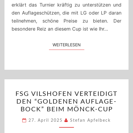
erklärt das Turnier kräftig zu unterstützen und
den Auflageschützen, die mit LG oder LP daran
teilnehmen, schöne Preise zu bieten. Der
besondere Reiz an diesem Cup ist wie Ihr…
WEITERLESEN
WEITERLESEN
FSG
FSG VILSHOFEN VERTEIDIGT
VILSHOFEN
DEN “GOLDENEN AUFLAGE-
VERTEIDIGT
BOCK” BEIM MÖNCK-CUP
DEN
“GOLDENEN
27. April 2025
Stefan Apfelbeck
AUFLAGE-