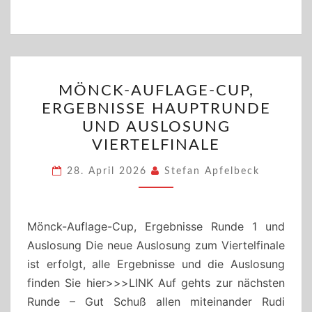
MÖNCK-
MÖNCK-AUFLAGE-CUP,
AUFLAGE-
ERGEBNISSE HAUPTRUNDE
CUP,
UND AUSLOSUNG
ERGEBNISSE
VIERTELFINALE
HAUPTRUNDE
UND
28. April 2026
Stefan Apfelbeck
AUSLOSUNG
VIERTELFINALE
Mönck-Auflage-Cup, Ergebnisse Runde 1 und
Auslosung Die neue Auslosung zum Viertelfinale
ist erfolgt, alle Ergebnisse und die Auslosung
finden Sie hier>>>LINK Auf gehts zur nächsten
Runde – Gut Schuß allen miteinander Rudi