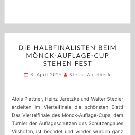
DIE
DIE HALBFINALISTEN BEIM
HALBFINALISTEN
MÖNCK-AUFLAGE-CUP
BEIM
STEHEN FEST
MÖNCK-
AUFLAGE-
8. April 2025
Stefan Apfelbeck
CUP
STEHEN
FEST
Alois Plattner, Heinz Jaretzke und Walter Stedler
erzielten im Viertelfinale die schönsten Blattl
Das Viertelfinale des Mönck-Auflage-Cups, dem
Turnier der Auflageschützen des Schützengaues
Vilshofen, ist beendet und wieder wurden ganz