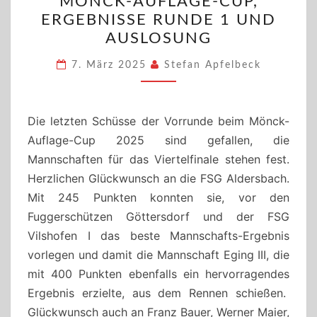
MÖNCK-AUFLAGE-CUP,
AUFLAGE-
ERGEBNISSE RUNDE 1 UND
CUP,
AUSLOSUNG
ERGEBNISSE
RUNDE
7. März 2025
Stefan Apfelbeck
1
UND
AUSLOSUNG
Die letzten Schüsse der Vorrunde beim Mönck-
Auflage-Cup 2025 sind gefallen, die
Mannschaften für das Viertelfinale stehen fest.
Herzlichen Glückwunsch an die FSG Aldersbach.
Mit 245 Punkten konnten sie, vor den
Fuggerschützen Göttersdorf und der FSG
Vilshofen I das beste Mannschafts-Ergebnis
vorlegen und damit die Mannschaft Eging III, die
mit 400 Punkten ebenfalls ein hervorragendes
Ergebnis erzielte, aus dem Rennen schießen.
Glückwunsch auch an Franz Bauer, Werner Maier,