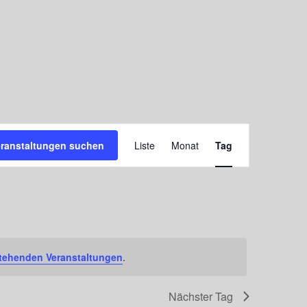
Veranstaltung
eranstaltungen suchen
Liste
Monat
Tag
Ansichten-
Navigation
tehenden Veranstaltungen
.
Nächster Tag