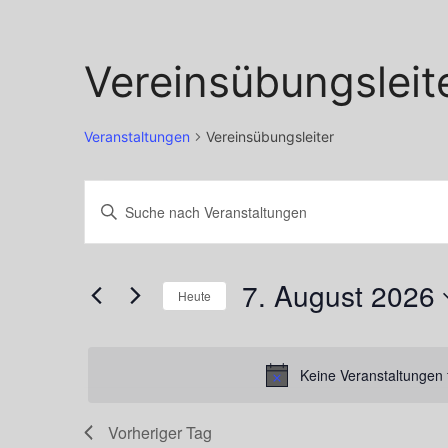
Vereinsübungsleit
Veranstaltungen
Vereinsübungsleiter
Veranstaltungen
Veranstaltungen
Bitte
für
Suche
Schlüsselwort
7.
und
eingeben.
7. August 2026
Suche
Heute
August
Ansichten,
nach
Datum
2026
Navigation
Veranstaltungen
wählen.
Keine Veranstaltungen 
Schlüsselwort.
Vorheriger Tag