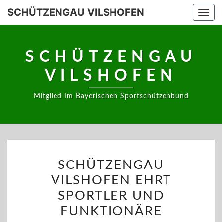
Skip
SCHÜTZENGAU VILSHOFEN
Togg
to
navi
content
SCHÜTZENGAU
VILSHOFEN
Mitglied Im Bayerischen Sportschützenbund
SCHÜTZENGAU
SCHÜTZENGAU
VILSHOFEN
VILSHOFEN EHRT
EHRT
SPORTLER
SPORTLER UND
UND
FUNKTIONÄRE
FUNKTIONÄRE