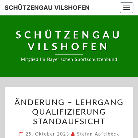
Skip
SCHÜTZENGAU VILSHOFEN
Togg
to
navi
content
SCHÜTZENGAU
VILSHOFEN
Mitglied Im Bayerischen Sportschützenbund
ÄNDERUNG
ÄNDERUNG – LEHRGANG
–
QUALIFIZIERUNG
LEHRGANG
QUALIFIZIERUNG
STANDAUFSICHT
STANDAUFSICHT
25. Oktober 2023
Stefan Apfelbeck