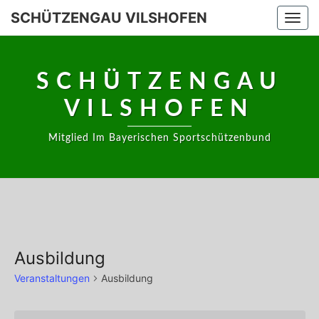
Skip
SCHÜTZENGAU VILSHOFEN
Togg
to
navi
content
SCHÜTZENGAU
VILSHOFEN
Mitglied Im Bayerischen Sportschützenbund
Ausbildung
Veranstaltungen
Ausbildung
Veranstaltungen