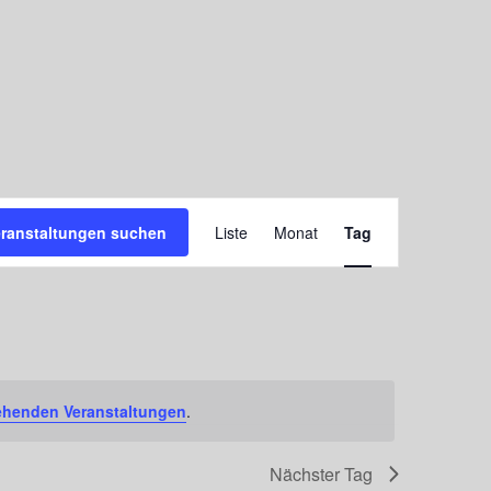
Veranstaltung
eranstaltungen suchen
Liste
Monat
Tag
Ansichten-
Navigation
ehenden Veranstaltungen
.
Nächster Tag