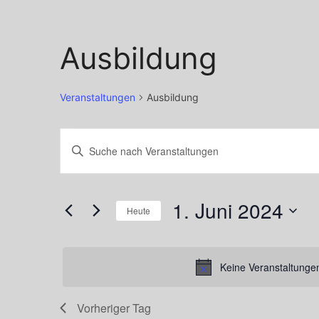
Ausbildung
Veranstaltungen
Ausbildung
Veranstaltungen
Veranstaltungen
Bitte
für
Suche
Schlüsselwort
1.
und
eingeben.
1. Juni 2024
Suche
Heute
Juni
Ansichten,
nach
Datum
2024
Navigation
Veranstaltungen
wählen.
Keine Veranstaltungen
Schlüsselwort.
Vorheriger Tag